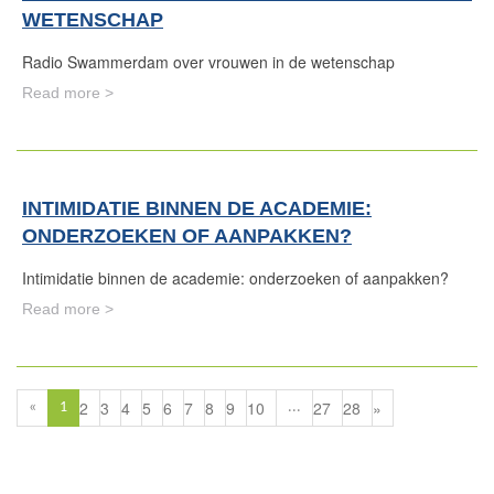
WETENSCHAP
Radio Swammerdam over vrouwen in de wetenschap
Read more >
INTIMIDATIE BINNEN DE ACADEMIE:
ONDERZOEKEN OF AANPAKKEN?
Intimidatie binnen de academie: onderzoeken of aanpakken?
Read more >
2
3
4
5
6
7
8
9
10
27
28
»
«
1
...