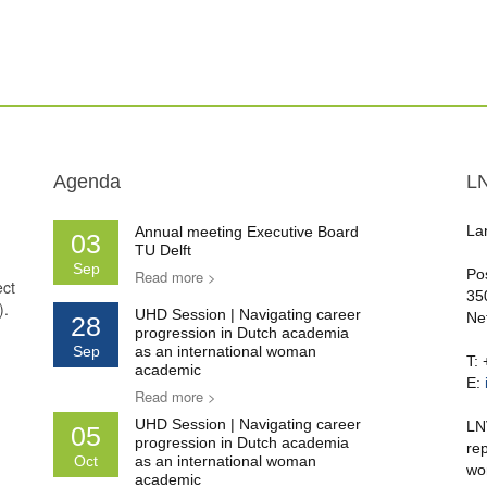
Agenda
L
La
Annual meeting Executive Board
03
TU Delft
Sep
Po
Read more >
ect
35
).
UHD Session | Navigating career
Ne
28
progression in Dutch academia
Sep
as an international woman
T:
academic
E:
Read more >
UHD Session | Navigating career
LN
05
progression in Dutch academia
re
Oct
as an international woman
wo
academic