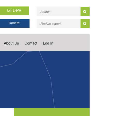
Join LNVH
Donate
About Us
Contact
Log In