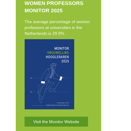
WOMEN PROFESSORS
MONITOR 2025
The average percentage of women
professors at universities in the
Netherlands is 29.9%.
Visit the Monitor Website