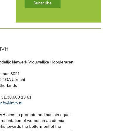
Subscribe
NVH
ndelijk Netwerk Vrouwelijke Hoogleraren
stbus 3021
02 GA Utrecht
therlands
 +31.30.600 13 61
info@lnvh.nl
VH aims to promote and sustain equal
presentation of women in academia,
rks towards the betterment of the