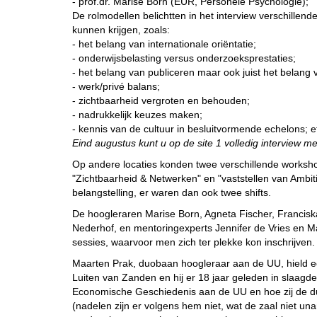
- prof.dr. Marise Born (EUR, Personele Psychologie);
De rolmodellen belichtten in het interview verschill
kunnen krijgen, zoals:
- het belang van internationale oriëntatie;
- onderwijsbelasting versus onderzoeksprestaties;
- het belang van publiceren maar ook juist het belan
- werk/privé balans;
- zichtbaarheid vergroten en behouden;
- nadrukkelijk keuzes maken;
- kennis van de cultuur in besluitvormende echelons; e
Eind augustus kunt u op de site 1 volledig interview m
Op andere locaties konden twee verschillende worksh
"Zichtbaarheid & Netwerken" en "vaststellen van Ambi
belangstelling, er waren dan ook twee shifts.
De hoogleraren Marise Born, Agneta Fischer, Francisk
Nederhof, en mentoringexperts Jennifer de Vries en 
sessies, waarvoor men zich ter plekke kon inschrijven.
Maarten Prak, duobaan hoogleraar aan de UU, hield een
Luiten van Zanden en hij er 18 jaar geleden in slaag
Economische Geschiedenis aan de UU en hoe zij de d
(nadelen zijn er volgens hem niet, wat de zaal niet u