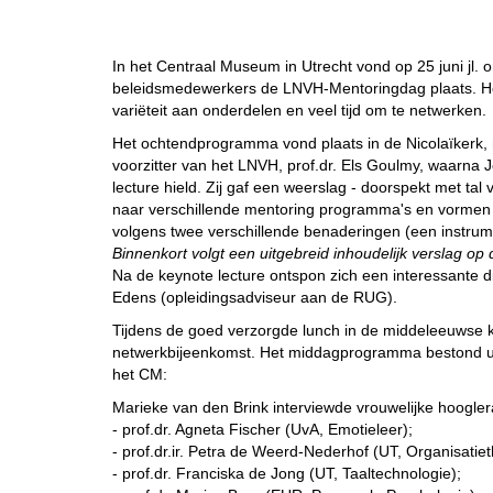
In het Centraal Museum in Utrecht vond op 25 juni jl.
beleidsmedewerkers de LNVH-Mentoringdag plaats. He
variëteit aan onderdelen en veel tijd om te netwerken.
Het ochtendprogramma vond plaats in de Nicolaïkerk
voorzitter van het LNVH, prof.dr. Els Goulmy, waarna J
lecture hield. Zij gaf een weerslag - doorspekt met ta
naar verschillende mentoring programma's en vormen
volgens twee verschillende benaderingen (een instrum
Binnenkort volgt een uitgebreid inhoudelijk verslag op
Na de keynote lecture ontspon zich een interessante di
Edens (opleidingsadviseur aan de RUG).
Tijdens de goed verzorgde lunch in de middeleeuwse
netwerkbijeenkomst. Het middagprogramma bestond uit 
het CM:
Marieke van den Brink interviewde vrouwelijke hoogler
- prof.dr. Agneta Fischer (UvA, Emotieleer);
- prof.dr.ir. Petra de Weerd-Nederhof (UT, Organisati
- prof.dr. Franciska de Jong (UT, Taaltechnologie);