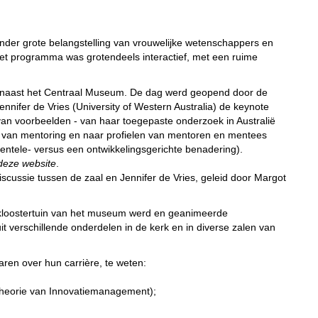
 onder grote belangstelling van vrouwelijke wetenschappers en
t programma was grotendeels interactief, met een ruime
, naast het Centraal Museum. De dag werd geopend door de
ennifer de Vries (University of Western Australia) de keynote
l van voorbeelden - van haar toegepaste onderzoek in Australië
 van mentoring en naar profielen van mentoren en mentees
entele- versus een ontwikkelingsgerichte benadering).
 deze website
.
scussie tussen de zaal en Jennifer de Vries, geleid door Margot
 kloostertuin van het museum werd en geanimeerde
verschillende onderdelen in de kerk en in diverse zalen van
aren over hun carrière, te weten:
etheorie van Innovatiemanagement);