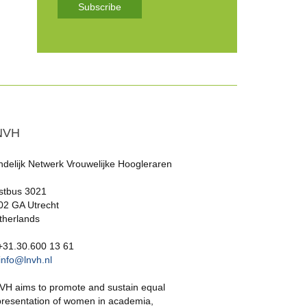
Subscribe
NVH
ndelijk Netwerk Vrouwelijke Hoogleraren
stbus 3021
02 GA Utrecht
therlands
 +31.30.600 13 61
info@lnvh.nl
VH aims to promote and sustain equal
presentation of women in academia,