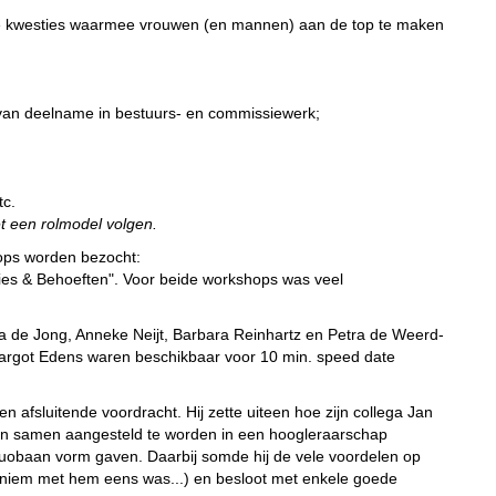
ende kwesties waarmee vrouwen (en mannen) aan de top te maken
g van deelname in bestuurs- en commissiewerk;
tc.
et een rolmodel volgen.
ops worden bezocht:
ties & Behoeften". Voor beide workshops was veel
a de Jong, Anneke Neijt, Barbara Reinhartz en Petra de Weerd-
Margot Edens waren beschikbaar voor 10 min. speed date
 afsluitende voordracht. Hij zette uiteen hoe zijn collega Jan
den samen aangesteld te worden in een hoogleraarschap
uobaan vorm gaven. Daarbij somde hij de vele voordelen op
naniem met hem eens was...) en besloot met enkele goede