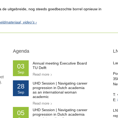
a de uitgebreide, nog steeds goedbezochte borrel opnieuw in
eldmateriaal, video's
Agenda
L
La
Annual meeting Executive Board
03
TU Delft
Sep
Po
Read more >
ect
35
).
UHD Session | Navigating career
Ne
28
progression in Dutch academia
Sep
as an international woman
T:
academic
E:
Read more >
UHD Session | Navigating career
LN
05
progression in Dutch academia
re