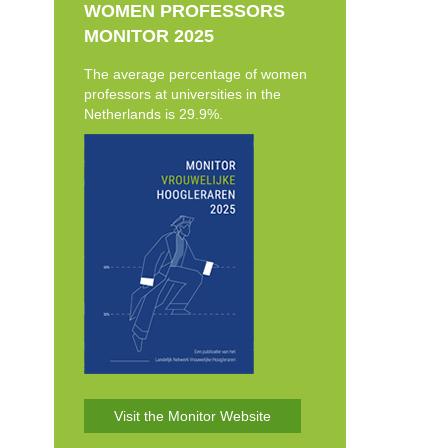
WOMEN PROFESSORS
MONITOR 2025
The average percentage of women
professors at universities in the
Netherlands is 29.9%.
Visit the Monitor Website