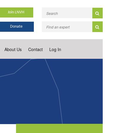
Join LNVH
Donate
About Us
Contact
Log In