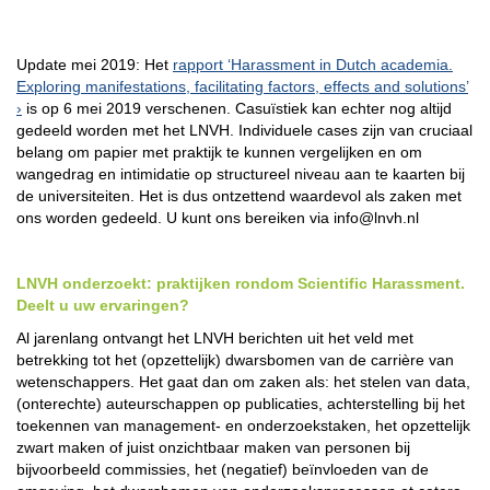
Update mei 2019: Het
rapport ‘Harassment in Dutch academia.
Exploring manifestations, facilitating factors, effects and solutions’
is op 6 mei 2019 verschenen. Casuïstiek kan echter nog altijd
gedeeld worden met het LNVH. Individuele cases zijn van cruciaal
belang om papier met praktijk te kunnen vergelijken en om
wangedrag en intimidatie op structureel niveau aan te kaarten bij
de universiteiten. Het is dus ontzettend waardevol als zaken met
ons worden gedeeld. U kunt ons bereiken via info@lnvh.nl
LNVH onderzoekt: praktijken rondom Scientific Harassment.
Deelt u uw ervaringen?
Al jarenlang ontvangt het LNVH berichten uit het veld met
betrekking tot het (opzettelijk) dwarsbomen van de carrière van
wetenschappers. Het gaat dan om zaken als: het stelen van data,
(onterechte) auteurschappen op publicaties, achterstelling bij het
toekennen van management- en onderzoekstaken, het opzettelijk
zwart maken of juist onzichtbaar maken van personen bij
bijvoorbeeld commissies, het (negatief) beïnvloeden van de