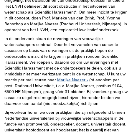
omgeving, het dwarsbomen van onderzoeksprocessen et cetera.
Het LNVH definieert dit soort obstructie in het uitvoeren van
wetenschap als Scientific Harassment*. Om meer inzicht te krijgen
in dit concept, doen Prof. Marieke van den Brink, Prof. Yvonne
Benschop en Marijke Naezer (Radboud Universiteit, Nijmegen), in
opdracht van het LNVH, een exploratief kwalitatief onderzoek.
In dit onderzoek staan de ervaringen van vrouwelijke
wetenschappers centraal. Door het verzamelen van concrete
casussen op basis van ervaringen uit de praktijk hopen de
onderzoekers inzicht te krijgen in praktijken rondom Scientific
Harassment. We roepen u daarom op om uw ervaringen met
Scientific Harassment met de onderzoekers te delen, ook als u
inmiddels niet meer werkzaam bent in de wetenschap. U kunt uw
reactie per mail sturen naar
Marijke Naezer
(of anoniem per
post: Radboud Universiteit, t.a.v. Marijke Naezer, postbus 9104,
6500 HE Nijmegen), graag vóór 31 oktober. Bij voorkeur graag uw
casus zo uitgebreid mogelijk beschrijven; hieronder bieden we
daarvoor een aantal (niet noodzakelijke) richtlijnen.
Bij voorkeur horen we over praktijken die zijn uitgeoefend binnen
Nederlandse universiteiten bij vrouwelijke wetenschappers in de
functie van promovendi, onderzoeker, docent, universitair docent,
universitair hoofddocent en hoogleraar; het is daarbij niet van