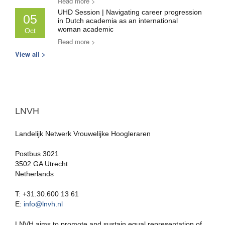
Read more >
UHD Session | Navigating career progression
05
in Dutch academia as an international
woman academic
Oct
Read more >
View all >
LNVH
Landelijk Netwerk Vrouwelijke Hoogleraren
Postbus 3021
3502 GA Utrecht
Netherlands
T: +31.30.600 13 61
E:
info@lnvh.nl
LNVH aims to promote and sustain equal representation of