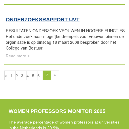
ONDERZOEKSRAPPORT UVT
RESULTATEN ONDERZOEK VROUWEN IN HOGERE FUNCTIES
Het onderzoek naar mogelijke drempels voor vrouwen binnen de
organisatie is op dinsdag 18 maart 2008 besproken door het
College van Bestuur.
Read more >
«
1
2
3
4
5
6
7
»
WOMEN PROFESSORS MONITOR 2025
The average percentage of women professors at universities
in the Netherlands is 29.9%.