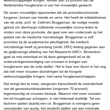
wetenschappelijke kringen. Minder dan 15 procent van de
Nederlandse hoogleraren is van het vrouwelijke geslacht.
De zeven vrouwelijke opponenten die als promotiecommissie
fungeren, komen van heinde en verre. Het heeft de initiatiefnemer
van de actie, prof. dr. Cathrien Bruggeman, de nodige moeite
gekost om überhaupt voldoende vrouwelijke corona-leden te
vinden voor deze promotie, die gaat over een onderzoek op het
gebied van de medische microbiologie. Bruggeman is zelf
promotor bij de academische plechtigheid. Als medisch
microbiologe heeft zij jarenlang (sinds 1991) leiding gegeven aan
de gelijknamige afdeling van het Maastricht UMC+. Binnenkort
gaat ze met emeritaat en bij deze gelegenheid wil ze de
ondervertegenwoordiging van vrouwen in kringen van
hoogleraren aan de orde stellen. Het is haar een doorn in het oog
dat niet meer vrouwen doordringen tot de hoogste
wetenschappelijke kringen, met name hoogleraarschappen.
Dat wringt des te meer, aangezien bijvoorbeeld de meerderheid
van de geneeskundestudenten (ongeveer 70 procent)
tegenwoordig uit vrouwen bestaat. Waarom niet meer vrouwen
het tot hoogleraar schoppen, is niet helemaal duidelijk. Tal van
factoren spelen daarbij een rol. Bruggeman is overigens geen
voorstander van quota, het verplicht stellen van een minimale