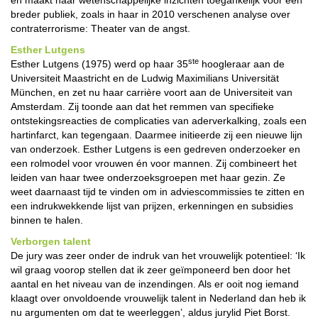
en maakt haar wetenschappelijke inzichten toegankelijk voor een
breder publiek, zoals in haar in 2010 verschenen analyse over
contraterrorisme: Theater van de angst.
Esther Lutgens
ste
Esther Lutgens (1975) werd op haar 35
hoogleraar aan de
Universiteit Maastricht en de Ludwig Maximilians Universität
München, en zet nu haar carrière voort aan de Universiteit van
Amsterdam. Zij toonde aan dat het remmen van specifieke
ontstekingsreacties de complicaties van aderverkalking, zoals een
hartinfarct, kan tegengaan. Daarmee initieerde zij een nieuwe lijn
van onderzoek. Esther Lutgens is een gedreven onderzoeker en
een rolmodel voor vrouwen én voor mannen. Zij combineert het
leiden van haar twee onderzoeksgroepen met haar gezin. Ze
weet daarnaast tijd te vinden om in adviescommissies te zitten en
een indrukwekkende lijst van prijzen, erkenningen en subsidies
binnen te halen.
Verborgen talent
De jury was zeer onder de indruk van het vrouwelijk potentieel: ‘Ik
wil graag voorop stellen dat ik zeer geïmponeerd ben door het
aantal en het niveau van de inzendingen. Als er ooit nog iemand
klaagt over onvoldoende vrouwelijk talent in Nederland dan heb ik
nu argumenten om dat te weerleggen’, aldus jurylid Piet Borst.