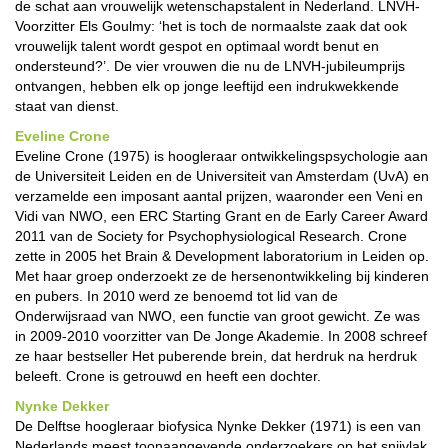
de schat aan vrouwelijk wetenschapstalent in Nederland. LNVH-
Voorzitter Els Goulmy: ‘het is toch de normaalste zaak dat ook
vrouwelijk talent wordt gespot en optimaal wordt benut en
ondersteund?’. De vier vrouwen die nu de LNVH-jubileumprijs
ontvangen, hebben elk op jonge leeftijd een indrukwekkende
staat van dienst.
Eveline Crone
Eveline Crone (1975) is hoogleraar ontwikkelingspsychologie aan
de Universiteit Leiden en de Universiteit van Amsterdam (UvA) en
verzamelde een imposant aantal prijzen, waaronder een Veni en
Vidi van NWO, een ERC Starting Grant en de Early Career Award
2011 van de Society for Psychophysiological Research. Crone
zette in 2005 het Brain & Development laboratorium in Leiden op.
Met haar groep onderzoekt ze de hersenontwikkeling bij kinderen
en pubers. In 2010 werd ze benoemd tot lid van de
Onderwijsraad van NWO, een functie van groot gewicht. Ze was
in 2009-2010 voorzitter van De Jonge Akademie. In 2008 schreef
ze haar bestseller Het puberende brein, dat herdruk na herdruk
beleeft. Crone is getrouwd en heeft een dochter.
Nynke Dekker
De Delftse hoogleraar biofysica Nynke Dekker (1971) is een van
Nederlands meest toonaangevende onderzoekers op het snijvlak