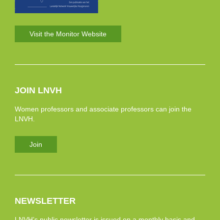
Visit the Monitor Website
JOIN LNVH
Women professors and associate professors can join the
LNVH.
Join
NEWSLETTER
LNVH’s public newsletter is issued on a monthly basis and