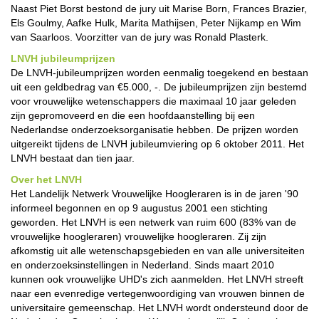
Naast Piet Borst bestond de jury uit Marise Born, Frances Brazier,
Els Goulmy, Aafke Hulk, Marita Mathijsen, Peter Nijkamp en Wim
van Saarloos. Voorzitter van de jury was Ronald Plasterk.
LNVH jubileumprijzen
De LNVH-jubileumprijzen worden eenmalig toegekend en bestaan
uit een geldbedrag van €5.000, -. De jubileumprijzen zijn bestemd
voor vrouwelijke wetenschappers die maximaal 10 jaar geleden
zijn gepromoveerd en die een hoofdaanstelling bij een
Nederlandse onderzoeksorganisatie hebben. De prijzen worden
uitgereikt tijdens de LNVH jubileumviering op 6 oktober 2011. Het
LNVH bestaat dan tien jaar.
Over het LNVH
Het Landelijk Netwerk Vrouwelijke Hoogleraren is in de jaren '90
informeel begonnen en op 9 augustus 2001 een stichting
geworden. Het LNVH is een netwerk van ruim 600 (83% van de
vrouwelijke hoogleraren) vrouwelijke hoogleraren. Zij zijn
afkomstig uit alle wetenschapsgebieden en van alle universiteiten
en onderzoeksinstellingen in Nederland. Sinds maart 2010
kunnen ook vrouwelijke UHD's zich aanmelden. Het LNVH streeft
naar een evenredige vertegenwoordiging van vrouwen binnen de
universitaire gemeenschap. Het LNVH wordt ondersteund door de