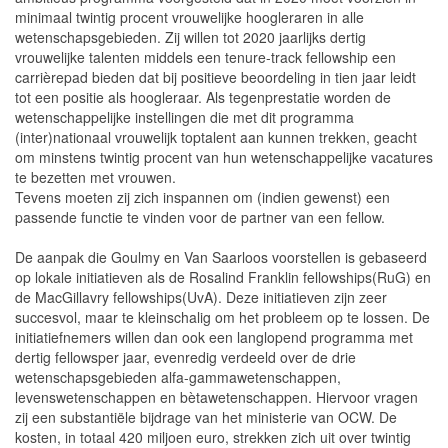
minimaal twintig procent vrouwelijke hoogleraren in alle
wetenschapsgebieden. Zij willen tot 2020 jaarlijks dertig
vrouwelijke talenten middels een tenure-track fellowship een
carrièrepad bieden dat bij positieve beoordeling in tien jaar leidt
tot een positie als hoogleraar. Als tegenprestatie worden de
wetenschappelijke instel­lingen die met dit programma
(inter)nationaal vrouwelijk toptalent aan kunnen trekken, geacht
om minstens twintig procent van hun wetenschappelijke vacatures
te bezetten met vrouwen.
Tevens moeten zij zich inspannen om (indien gewenst) een
passende functie te vinden voor de partner van een fellow.
De aanpak die Goulmy en Van Saarloos voorstellen is gebaseerd
op lokale initiatieven als de Rosalind Franklin fellowships(RuG) en
de MacGillavry fellowships(UvA). Deze initiatieven zijn zeer
succesvol, maar te kleinschalig om het probleem op te lossen. De
initiatiefnemers willen dan ook een langlopend programma met
dertig fellowsper jaar, evenredig verdeeld over de drie
wetenschapsgebieden alfa-gammawetenschappen,
levenswetenschappen en bètawetenschappen. Hiervoor vragen
zij een substantiële bijdrage van het ministerie van OCW. De
kosten, in totaal 420 miljoen euro, strekken zich uit over twintig