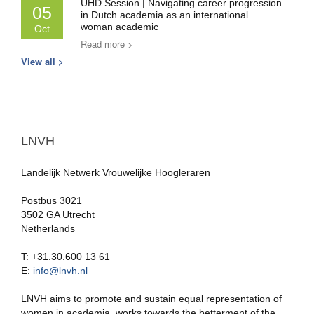
UHD Session | Navigating career progression
05
in Dutch academia as an international
woman academic
Oct
Read more >
View all >
LNVH
Landelijk Netwerk Vrouwelijke Hoogleraren
Postbus 3021
3502 GA Utrecht
Netherlands
T: +31.30.600 13 61
E:
info@lnvh.nl
LNVH aims to promote and sustain equal representation of
women in academia, works towards the betterment of the