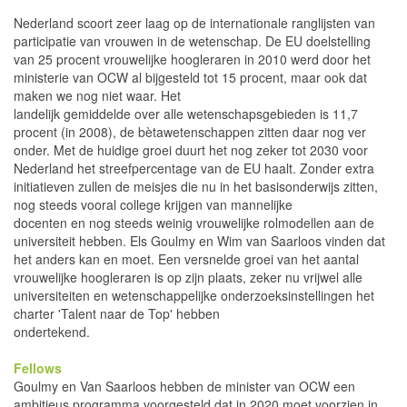
Nederland scoort zeer laag op de internationale ranglijsten van
participatie van vrouwen in de wetenschap. De EU doelstelling
van 25 procent vrouwelijke hoogleraren in 2010 werd door het
ministerie van OCW al bijgesteld tot 15 procent, maar ook dat
maken we nog niet waar. Het
landelijk gemiddelde over alle wetenschapsgebieden is 11,7
procent (in 2008), de bètawetenschappen zitten daar nog ver
onder. Met de huidige groei duurt het nog zeker tot 2030 voor
Nederland het streefpercentage van de EU haalt. Zonder extra
initiatieven zullen de meisjes die nu in het basisonderwijs zitten,
nog steeds vooral college krijgen van mannelijke
docenten en nog steeds weinig vrouwelijke rolmodellen aan de
universiteit hebben. Els Goulmy en Wim van Saarloos vinden dat
het anders kan en moet. Een versnelde groei van het aantal
vrouwelijke hoogleraren is op zijn plaats, zeker nu vrijwel alle
universiteiten en wetenschappelijke onderzoeksinstellingen het
charter 'Talent naar de Top' hebben
ondertekend.
Fellows
Goulmy en Van Saarloos hebben de minister van OCW een
ambitieus programma voor­gesteld dat in 2020 moet voorzien in