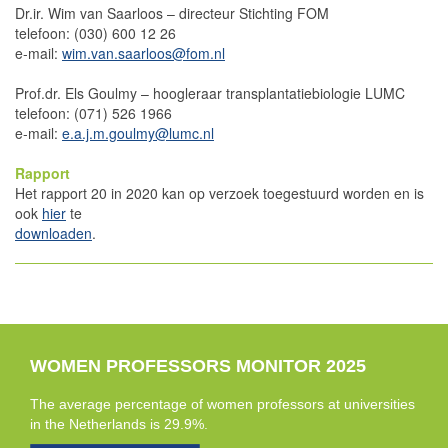
Dr.ir. Wim van Saarloos – directeur Stichting FOM
telefoon: (030) 600 12 26
e-mail:
wim.van.saarloos@fom.nl
Prof.dr. Els Goulmy – hoogleraar transplantatiebiologie LUMC
telefoon: (071) 526 1966
e-mail:
e.a.j.m.goulmy@lumc.nl
Rapport
Het rapport 20 in 2020 kan op verzoek toegestuurd worden en is
ook
hier
te
downloaden
.
WOMEN PROFESSORS MONITOR 2025
The average percentage of women professors at universities
in the Netherlands is 29.9%.