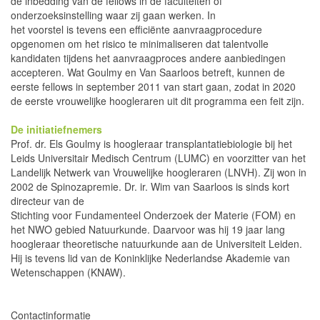
de inbedding van de fellows in de faculteiten of
onderzoeksinstelling waar zij gaan werken. In
het voorstel is tevens een efficiënte aanvraagprocedure
opgenomen om het risico te minimaliseren dat talentvolle
kandidaten tijdens het aanvraagproces andere aanbiedingen
accepteren. Wat Goulmy en Van Saarloos betreft, kunnen de
eerste fellows in september 2011 van start gaan, zodat in 2020
de eerste vrouwelijke hoogleraren uit dit programma een feit zijn.
De initiatiefnemers
Prof. dr. Els Goulmy is hoogleraar transplantatiebiologie bij het
Leids Universitair Medisch Centrum (LUMC) en voorzitter van het
Landelijk Netwerk van Vrouwelijke hoogleraren (LNVH). Zij won in
2002 de Spinozapremie. Dr. ir. Wim van Saarloos is sinds kort
directeur van de
Stichting voor Fundamenteel Onderzoek der Materie (FOM) en
het NWO gebied Natuurkunde. Daarvoor was hij 19 jaar lang
hoogleraar theoretische natuurkunde aan de Universiteit Leiden.
Hij is tevens lid van de Koninklijke Nederlandse Akademie van
Wetenschappen (KNAW).
Contactinformatie