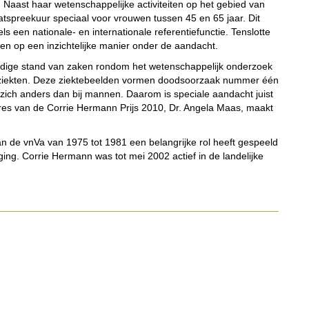
 Naast haar wetenschappelijke activiteiten op het gebied van
tspreekuur speciaal voor vrouwen tussen 45 en 65 jaar. Dit
s een nationale- en internationale referentiefunctie. Tenslotte
wen op een inzichtelijke manier onder de aandacht.
ige stand van zaken rondom het wetenschappelijk onderzoek
aatziekten. Deze ziektebeelden vormen doodsoorzaak nummer één
zich anders dan bij mannen. Daarom is speciale aandacht juist
ares van de Corrie Hermann Prijs 2010, Dr. Angela Maas, maakt
an de vnVa van 1975 tot 1981 een belangrijke rol heeft gespeeld
ging. Corrie Hermann was tot mei 2002 actief in de landelijke