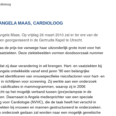
rdioloog
 ANGELA MAAS, CARDIOLOOG
Angela Maas. Op vrijdag 26 maart 2010 zal er ter ere van de
en georganiseerd in de Gertrudis Kapel te Utrecht.
 de prijs toe vanwege haar uitzonderlijk grote inzet voor het
 vaatziekten. Deze ziektebeelden vormen doodsoorzaak nummer
 dat zij daar verandering in wil brengen. Hart- en vaatziekten bij
 Angela ontwikkelde vanaf eind jaren '90 een belangrijke
et identificeren van vrouwspecifieke risicofactoren voor hart- en
in richtlijnen voor screening. Zij werkte aan een onderzoek
e calcificaties in mammogrammen, waarop zij in 2006
icht op het mogelijk verband tussen (pre)eclampsie in de
kten. Daarnaast is Angela medeoprichter van een speciale
oor Cardiologie (NVVC), die de taak heeft het verschil in
iekten bij vrouwen en mannen gestructureerd te onderzoeken.
in onderzoek gedaan zal worden naar een mogelijk genetische