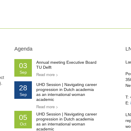
Agenda
L
La
Annual meeting Executive Board
03
TU Delft
Sep
Po
Read more >
ect
35
).
UHD Session | Navigating career
Ne
28
progression in Dutch academia
Sep
as an international woman
T:
academic
E:
Read more >
UHD Session | Navigating career
LN
05
progression in Dutch academia
re
Oct
as an international woman
wo
academic