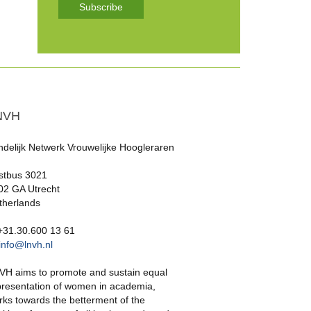
Subscribe
NVH
ndelijk Netwerk Vrouwelijke Hoogleraren
stbus 3021
02 GA Utrecht
therlands
 +31.30.600 13 61
info@lnvh.nl
VH aims to promote and sustain equal
presentation of women in academia,
rks towards the betterment of the