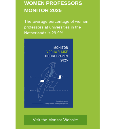
WOMEN PROFESSORS
MONITOR 2025
The average percentage of women
professors at universities in the
Netherlands is 29.9%.
Visit the Monitor Website