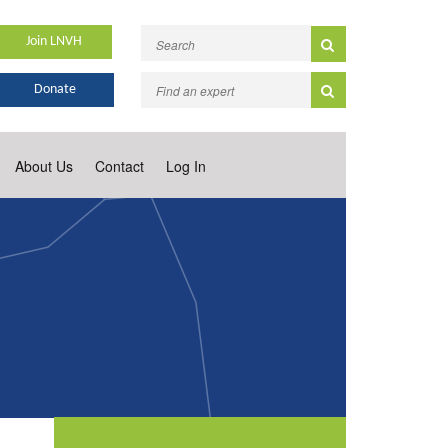
Join LNVH
Donate
About Us
Contact
Log In