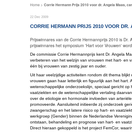
Corrie Hermann Prijs 2010 voor dr. Angela Maas, ca
22 Dec 2009
CORRIE HERMANN PRIJS 2010 VOOR DR.
Prijswinnares van de Corrie Hermannprijs 2010 is Dr. 
prijswinnares het symposium 'Hart voor Vrouwen' word
De commissie Corrie Hermannprijs kent Dr. Angela Maas
verbeteren van het welzijn van vrouwen met hart- en
één bij vrouwen van zestig jaar en ouder.
Uit haar veelzijdige activiteiten rondom dit thema blijkt
vrouwen gaan haar letterlijk en figuurlijk aan het hart.
wetenschappelijke onderzoekslijn, speciaal gericht op h
vaatziekten en de wetenschappelijke vertaling daarvan 
over de etiologie en hormonale invloeden van arteriël
promoveerde. Aansluitend initieerde zij onderzoek ger
zwangerschap en het latere risico op hart- en vaatzie
werkgroep (Gender) binnen de Nederlandse Vereniging v
ontstaan, behandeling en prognose van hart- en vaatz
Direct hieraan gekoppeld is het project FemCor, waar