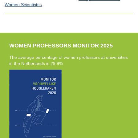
Women Scientists
WOMEN PROFESSORS MONITOR 2025
The average percentage of women professors at universities
in the Netherlands is 29.9%.