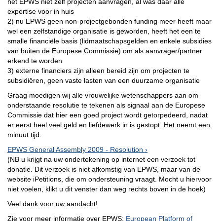
het EPWS niet zelf projecten aanvragen, al was daar alle
expertise voor in huis
2) nu EPWS geen non-projectgebonden funding meer heeft maar
wel een zelfstandige organisatie is geworden, heeft het een te
smalle financiële basis (lidmaatschapsgelden en enkele subsidies
van buiten de Europese Commissie) om als aanvrager/partner
erkend te worden
3) externe financiers zijn alleen bereid zijn om projecten te
subsidiëren, geen vaste lasten van een duurzame organisatie
Graag moedigen wij alle vrouwelijke wetenschappers aan om
onderstaande resolutie te tekenen als signaal aan de Europese
Commissie dat hier een goed project wordt getorpedeerd, nadat
er eerst heel veel geld en liefdewerk in is gestopt. Het neemt een
minuut tijd.
EPWS General Assembly 2009 - Resolution
(NB u krijgt na uw ondertekening op internet een verzoek tot
donatie. Dit verzoek is niet afkomstig van EPWS, maar van de
website iPetitions, die om ondersteuning vraagt. Mocht u hiervoor
niet voelen, klikt u dit venster dan weg rechts boven in de hoek)
Veel dank voor uw aandacht!
Zie voor meer informatie over EPWS:
European Platform of