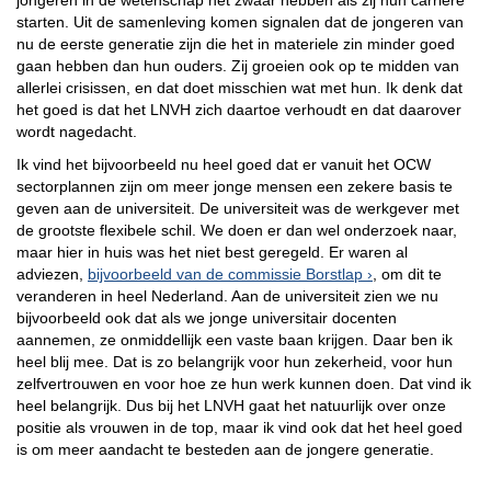
jongeren in de wetenschap het zwaar hebben als zij hun carrière
starten. Uit de samenleving komen signalen dat de jongeren van
nu de eerste generatie zijn die het in materiele zin minder goed
gaan hebben dan hun ouders. Zij groeien ook op te midden van
allerlei crisissen, en dat doet misschien wat met hun. Ik denk dat
het goed is dat het LNVH zich daartoe verhoudt en dat daarover
wordt nagedacht.
Ik vind het bijvoorbeeld nu heel goed dat er vanuit het OCW
sectorplannen zijn om meer jonge mensen een zekere basis te
geven aan de universiteit. De universiteit was de werkgever met
de grootste flexibele schil. We doen er dan wel onderzoek naar,
maar hier in huis was het niet best geregeld. Er waren al
adviezen,
bijvoorbeeld van de commissie Borstlap
, om dit te
veranderen in heel Nederland. Aan de universiteit zien we nu
bijvoorbeeld ook dat als we jonge universitair docenten
aannemen, ze onmiddellijk een vaste baan krijgen. Daar ben ik
heel blij mee. Dat is zo belangrijk voor hun zekerheid, voor hun
zelfvertrouwen en voor hoe ze hun werk kunnen doen. Dat vind ik
heel belangrijk. Dus bij het LNVH gaat het natuurlijk over onze
positie als vrouwen in de top, maar ik vind ook dat het heel goed
is om meer aandacht te besteden aan de jongere generatie.