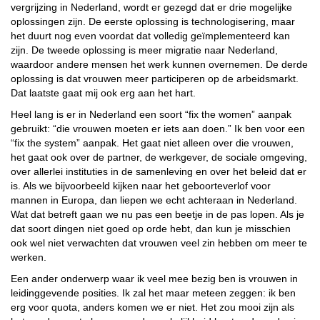
vergrijzing in Nederland, wordt er gezegd dat er drie mogelijke
oplossingen zijn. De eerste oplossing is technologisering, maar
het duurt nog even voordat dat volledig geïmplementeerd kan
zijn. De tweede oplossing is meer migratie naar Nederland,
waardoor andere mensen het werk kunnen overnemen. De derde
oplossing is dat vrouwen meer participeren op de arbeidsmarkt.
Dat laatste gaat mij ook erg aan het hart.
Heel lang is er in Nederland een soort “fix the women” aanpak
gebruikt: “die vrouwen moeten er iets aan doen.” Ik ben voor een
“fix the system” aanpak. Het gaat niet alleen over die vrouwen,
het gaat ook over de partner, de werkgever, de sociale omgeving,
over allerlei instituties in de samenleving en over het beleid dat er
is. Als we bijvoorbeeld kijken naar het geboorteverlof voor
mannen in Europa, dan liepen we echt achteraan in Nederland.
Wat dat betreft gaan we nu pas een beetje in de pas lopen. Als je
dat soort dingen niet goed op orde hebt, dan kun je misschien
ook wel niet verwachten dat vrouwen veel zin hebben om meer te
werken.
Een ander onderwerp waar ik veel mee bezig ben is vrouwen in
leidinggevende posities. Ik zal het maar meteen zeggen: ik ben
erg voor quota, anders komen we er niet. Het zou mooi zijn als