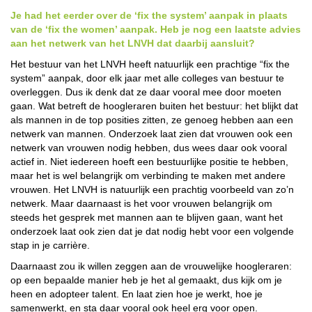
Je had het eerder over de ‘fix the system’ aanpak in plaats
van de ‘fix the women’ aanpak. Heb je nog een laatste advies
aan het netwerk van het LNVH dat daarbij aansluit?
Het bestuur van het LNVH heeft natuurlijk een prachtige “fix the
system” aanpak, door elk jaar met alle colleges van bestuur te
overleggen. Dus ik denk dat ze daar vooral mee door moeten
gaan. Wat betreft de hoogleraren buiten het bestuur: het blijkt dat
als mannen in de top posities zitten, ze genoeg hebben aan een
netwerk van mannen. Onderzoek laat zien dat vrouwen ook een
netwerk van vrouwen nodig hebben, dus wees daar ook vooral
actief in. Niet iedereen hoeft een bestuurlijke positie te hebben,
maar het is wel belangrijk om verbinding te maken met andere
vrouwen. Het LNVH is natuurlijk een prachtig voorbeeld van zo’n
netwerk. Maar daarnaast is het voor vrouwen belangrijk om
steeds het gesprek met mannen aan te blijven gaan, want het
onderzoek laat ook zien dat je dat nodig hebt voor een volgende
stap in je carrière.
Daarnaast zou ik willen zeggen aan de vrouwelijke hoogleraren:
op een bepaalde manier heb je het al gemaakt, dus kijk om je
heen en adopteer talent. En laat zien hoe je werkt, hoe je
samenwerkt, en sta daar vooral ook heel erg voor open.