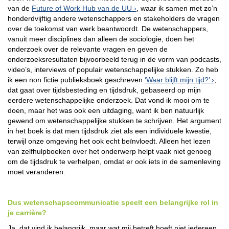
van de
Future of Work Hub van de UU
, waar ik samen met zo’n
honderdvijftig andere wetenschappers en stakeholders de vragen
over de toekomst van werk beantwoordt. De wetenschappers,
vanuit meer disciplines dan alleen de sociologie, doen het
onderzoek over de relevante vragen en geven de
onderzoeksresultaten bijvoorbeeld terug in de vorm van podcasts,
video’s, interviews of populair wetenschappelijke stukken. Zo heb
ik een non fictie publieksboek geschreven
‘Waar blijft mijn tijd?’
,
dat gaat over tijdsbesteding en tijdsdruk, gebaseerd op mijn
eerdere wetenschappelijke onderzoek. Dat vond ik mooi om te
doen, maar het was ook een uitdaging, want ik ben natuurlijk
gewend om wetenschappelijke stukken te schrijven. Het argument
in het boek is dat men tijdsdruk ziet als een individuele kwestie,
terwijl onze omgeving het ook echt beïnvloedt. Alleen het lezen
van zelfhulpboeken over het onderwerp helpt vaak niet genoeg
om de tijdsdruk te verhelpen, omdat er ook iets in de samenleving
moet veranderen.
Dus wetenschapscommunicatie speelt een belangrijke rol in
je carrière?
Ja, dat vind ik belangrijk, maar wat mij betreft hoeft niet iedereen