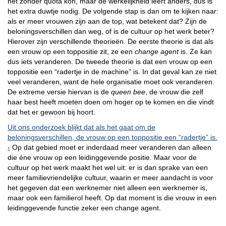
het zonder quota kon, maar de werkelijkheid leert anders, dus is
het extra duwtje nodig. De volgende stap is dan om te kijken naar:
als er meer vrouwen zijn aan de top, wat betekent dat? Zijn de
beloningsverschillen dan weg, of is de cultuur op het werk beter?
Hierover zijn verschillende theorieën. De eerste theorie is dat als
een vrouw op een toppositie zit, ze een
change agent
is. Ze kan
dus iets veranderen. De tweede theorie is dat een vrouw op een
toppositie een “radertje in de machine” is. In dat geval kan ze niet
veel veranderen, want de hele organisatie moet ook veranderen.
De extreme versie hiervan is de
queen bee
, de vrouw die zelf
haar best heeft moeten doen om hoger op te komen en die vindt
dat het er gewoon bij hoort.
Uit ons onderzoek blijkt dat als het gaat om de
beloningsverschillen, de vrouw op een toppositie een “radertje” is.
Op dat gebied moet er inderdaad meer veranderen dan alleen
die éne vrouw op een leidinggevende positie. Maar voor de
cultuur op het werk maakt het wel uit: er is dan sprake van een
meer familievriendelijke cultuur, waarin er meer aandacht is voor
het gegeven dat een werknemer niet alleen een werknemer is,
maar ook een familierol heeft. Op dat moment is die vrouw in een
leidinggevende functie zeker een change agent.