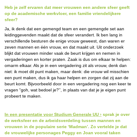
Heb je zelf ervaren dat meer vrouwen een andere sfeer geeft
op de academische werkvloer, een familie vriendelijkere
sfeer?
Ja, ik denk dat een gemengd team en een gemengde set aan
leidinggevenden maakt dat de sfeer verandert. Ik ben lang in
verschillende besturen de enige vrouw geweest, dan waren er
zeven mannen en één vrouw, en dat maakt uit. Uit onderzoek
blijkt dat vrouwen minder vaak de beurt krijgen en nemen in
vergaderingen en korter praten. Zaak is dus om elkaar te helpen:
omarm elkaar. Als je in een vergadering zit als vrouw, denk dan
niet: ik moet dit punt maken, maar denk: die vrouw wil misschien
een punt maken, dus ik ga haar helpen en zorgen dat zij aan de
beurt komt. Bijvoorbeeld door in een vergadering nog een keer te
vragen “goh, wat bedoel je?’’, in plaats van dat je je eigen punt
probeert te maken.
In een presentatie voor Studium Generale UU
sprak je over
de werksfeer en de arbeidsverdeling tussen mannen en
vrouwen in de populaire serie ‘Madman’. Zo vertelde je dat
de vrouwelijke personages Peggy en Joan vooral taken