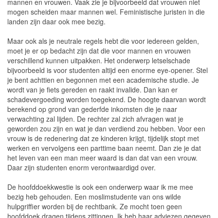
mannen en vrouwen. Vaak zie je bijvoorbeeld dat vrouwen niet
mogen scheiden maar mannen wel. Feministische juristen in die
landen zijn daar ook mee bezig.
Maar ook als je neutrale regels hebt die voor iedereen gelden,
moet je er op bedacht zijn dat die voor mannen en vrouwen
verschillend kunnen uitpakken. Het onderwerp letselschade
bijvoorbeeld is voor studenten altijd een enorme eye-opener. Stel
je bent achttien en begonnen met een academische studie. Je
wordt van je fiets gereden en raakt invalide. Dan kan er
schadevergoeding worden toegekend. De hoogte daarvan wordt
berekend op grond van gederfde inkomsten die je naar
verwachting zal lijden. De rechter zal zich afvragen wat je
geworden zou zijn en wat je dan verdiend zou hebben. Voor een
vrouw is de redenering dat ze kinderen krijgt, tijdelijk stopt met
werken en vervolgens een parttime baan neemt. Dan zie je dat
het leven van een man meer waard is dan dat van een vrouw.
Daar zijn studenten enorm verontwaardigd over.
De hoofddoekkwestie is ook een onderwerp waar ik me mee
bezig heb gehouden. Een moslimstudente van ons wilde
hulpgriffier worden bij de rechtbank. Ze mocht toen geen
hoofddoek dragen tijdens zittingen. Ik heb haar adviezen gegeven