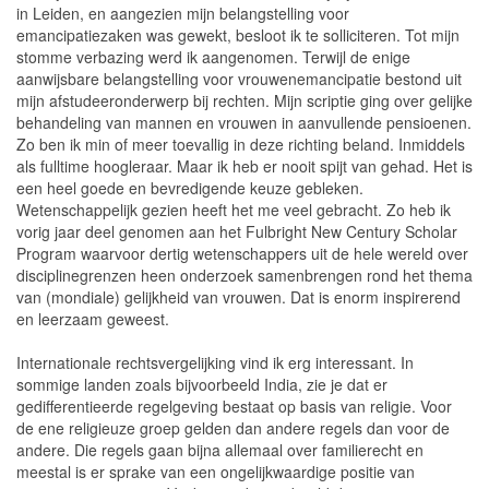
in Leiden, en aangezien mijn belangstelling voor
emancipatiezaken was gewekt, besloot ik te solliciteren. Tot mijn
stomme verbazing werd ik aangenomen. Terwijl de enige
aanwijsbare belangstelling voor vrouwenemancipatie bestond uit
mijn afstudeeronderwerp bij rechten. Mijn scriptie ging over gelijke
behandeling van mannen en vrouwen in aanvullende pensioenen.
Zo ben ik min of meer toevallig in deze richting beland. Inmiddels
als fulltime hoogleraar. Maar ik heb er nooit spijt van gehad. Het is
een heel goede en bevredigende keuze gebleken.
Wetenschappelijk gezien heeft het me veel gebracht. Zo heb ik
vorig jaar deel genomen aan het Fulbright New Century Scholar
Program waarvoor dertig wetenschappers uit de hele wereld over
disciplinegrenzen heen onderzoek samenbrengen rond het thema
van (mondiale) gelijkheid van vrouwen. Dat is enorm inspirerend
en leerzaam geweest.
Internationale rechtsvergelijking vind ik erg interessant. In
sommige landen zoals bijvoorbeeld India, zie je dat er
gedifferentieerde regelgeving bestaat op basis van religie. Voor
de ene religieuze groep gelden dan andere regels dan voor de
andere. Die regels gaan bijna allemaal over familierecht en
meestal is er sprake van een ongelijkwaardige positie van