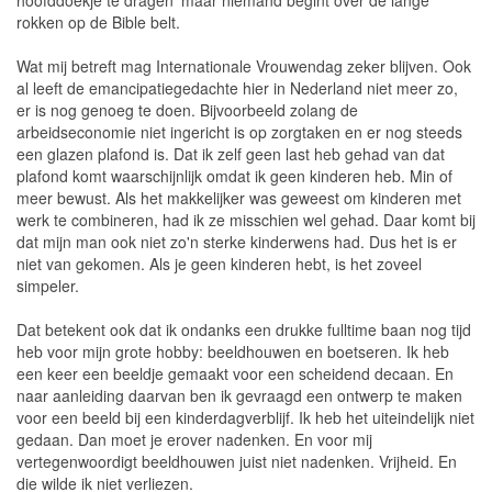
hoofddoekje te dragen' maar niemand begint over de lange
rokken op de Bible belt.
Wat mij betreft mag Internationale Vrouwendag zeker blijven. Ook
al leeft de emancipatiegedachte hier in Nederland niet meer zo,
er is nog genoeg te doen. Bijvoorbeeld zolang de
arbeidseconomie niet ingericht is op zorgtaken en er nog steeds
een glazen plafond is. Dat ik zelf geen last heb gehad van dat
plafond komt waarschijnlijk omdat ik geen kinderen heb. Min of
meer bewust. Als het makkelijker was geweest om kinderen met
werk te combineren, had ik ze misschien wel gehad. Daar komt bij
dat mijn man ook niet zo'n sterke kinderwens had. Dus het is er
niet van gekomen. Als je geen kinderen hebt, is het zoveel
simpeler.
Dat betekent ook dat ik ondanks een drukke fulltime baan nog tijd
heb voor mijn grote hobby: beeldhouwen en boetseren. Ik heb
een keer een beeldje gemaakt voor een scheidend decaan. En
naar aanleiding daarvan ben ik gevraagd een ontwerp te maken
voor een beeld bij een kinderdagverblijf. Ik heb het uiteindelijk niet
gedaan. Dan moet je erover nadenken. En voor mij
vertegenwoordigt beeldhouwen juist niet nadenken. Vrijheid. En
die wilde ik niet verliezen.