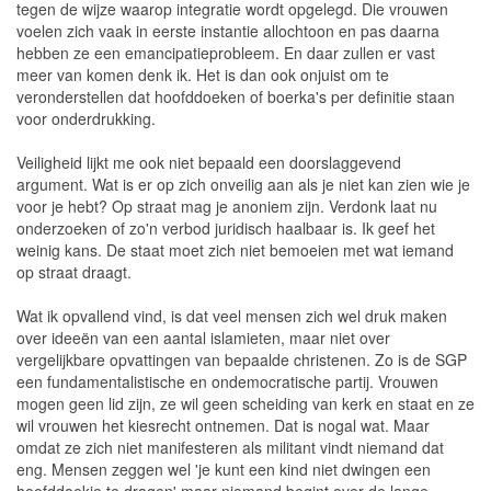
tegen de wijze waarop integratie wordt opgelegd. Die vrouwen
voelen zich vaak in eerste instantie allochtoon en pas daarna
hebben ze een emancipatieprobleem. En daar zullen er vast
meer van komen denk ik. Het is dan ook onjuist om te
veronderstellen dat hoofddoeken of boerka's per definitie staan
voor onderdrukking.
Veiligheid lijkt me ook niet bepaald een doorslaggevend
argument. Wat is er op zich onveilig aan als je niet kan zien wie je
voor je hebt? Op straat mag je anoniem zijn. Verdonk laat nu
onderzoeken of zo'n verbod juridisch haalbaar is. Ik geef het
weinig kans. De staat moet zich niet bemoeien met wat iemand
op straat draagt.
Wat ik opvallend vind, is dat veel mensen zich wel druk maken
over ideeën van een aantal islamieten, maar niet over
vergelijkbare opvattingen van bepaalde christenen. Zo is de SGP
een fundamentalistische en ondemocratische partij. Vrouwen
mogen geen lid zijn, ze wil geen scheiding van kerk en staat en ze
wil vrouwen het kiesrecht ontnemen. Dat is nogal wat. Maar
omdat ze zich niet manifesteren als militant vindt niemand dat
eng. Mensen zeggen wel 'je kunt een kind niet dwingen een