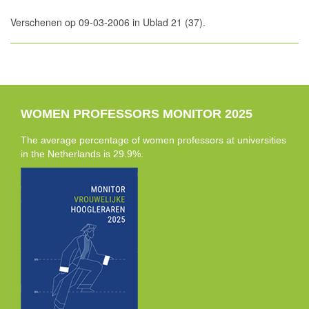
Verschenen op 09-03-2006 in Ublad 21 (37).
WOMEN PROFESSORS MONITOR 2025
The average percentage of women professors at universities
in the Netherlands is 29.9%.