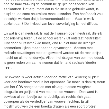
hoe ze haar zaak bij de commissie gelijke behandeling kon
aankaarten. Het argument dat in die situatie gebruikt wordt, is
altijd dat de staat neutraliteit moet uitstralen. Een hoofddoek zou
de schijn wekken dat je bevooroordeeld bent. Maar in welk
opzicht dan? De invloed van levensovertuiging is heel diffuus.
En wat is dan neutraal. Is wat de Fransen doen neutraal, die elk
godsdienstig teken uit de school weren? Of ontstaat neutraliteit
juist door pluralisme? Je moet, vind ik, niet naar de uiterlijke
kenmerken kijken maar naar de opvattingen. Mensen met
radicale opvattingen moeten geweerd worden uit de rechterlijke
macht en uit het onderwijs. Alleen het dragen van een hoofddoek
is geen reden om aan te nemen dat iemand radicale ideeën
heeft.
De kwestie is weer actueel door de motie van Wilders; hij pleit
voor een boerkaverbod in het openbaar. De motie is dankzij steun
van het CDA aangenomen met als argumenten veiligheid,
integratie en gelijkheid van mannen en vrouwen. Dan word ik
sowieso al een beetje achterdochtig, als rechts zich gaat
opwerpen als de verdediger van vrouwenrechten. Er zijn
moslimvrouwen die een boerka dragen als een soort protest