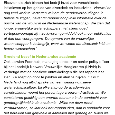
Elsevier, die zich binnen het bedrijf inzet voor verschillende
initiatieven op het gebied van diversiteit en inclusiviteit:
‘Hoewel er
nog veel werk te verzetten valt om de genderverhoudingen in
balans te krijgen, bevat dit rapport hoopvolle informatie over de
positie van de vrouw in de Nederlandse wetenschap. We zien dat
jonge, vrouwelijke wetenschappers niet alleen goed
vertegenwoordigd zijn, ze leveren gemiddeld ook meer publicaties
af dan hun voorgangers. De opmars van de vrouwelijke
wetenschapper is belangrijk, want we weten dat diversiteit leidt tot
betere wetenschap.’
Groeiend besef in Nederlandse academie
Ook Lidwien Poorthuis, managing director en senior policy officer
bij het Landelijk Netwerk Vrouwelijke Hoogleraren (LNVH) is
verheugd met de positieve ontwikkelingen die het rapport laat
zien. Ze roept op door te pakken en alert te blijven.
‘Er is in
Nederland nog altijd sprake van een weinig inclusieve
wetenschapscultuur. Bij elke stap op de academische
carrièreladder neemt het percentage vrouwen drastisch af. We
constateren gelukkig een enorme toename in de aandacht voor
gendergelijkheid in de academie. Willen we deze trend
verduurzamen, zo laat ook het rapport zien, dan is aandacht voor
het bereiken van gelijkheid in aantallen niet genoeg en zullen we