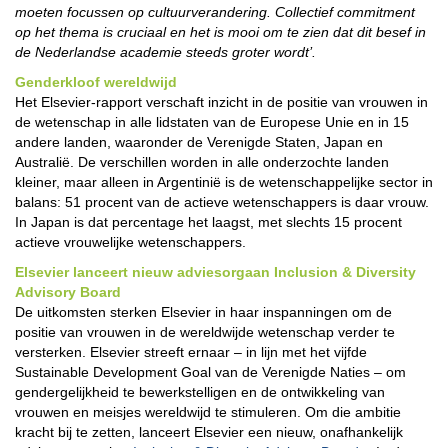
moeten focussen op cultuurverandering. Collectief commitment
op het thema is cruciaal en het is mooi om te zien dat dit besef in
de Nederlandse academie steeds groter wordt’.
Genderkloof wereldwijd
Het Elsevier-rapport verschaft inzicht in de positie van vrouwen in
de wetenschap in alle lidstaten van de Europese Unie en in 15
andere landen, waaronder de Verenigde Staten, Japan en
Australië. De verschillen worden in alle onderzochte landen
kleiner, maar alleen in Argentinië is de wetenschappelijke sector in
balans: 51 procent van de actieve wetenschappers is daar vrouw.
In Japan is dat percentage het laagst, met slechts 15 procent
actieve vrouwelijke wetenschappers.
Elsevier lanceert nieuw adviesorgaan Inclusion & Diversity
Advisory Board
De uitkomsten sterken Elsevier in haar inspanningen om de
positie van vrouwen in de wereldwijde wetenschap verder te
versterken. Elsevier streeft ernaar – in lijn met het vijfde
Sustainable Development Goal van de Verenigde Naties – om
gendergelijkheid te bewerkstelligen en de ontwikkeling van
vrouwen en meisjes wereldwijd te stimuleren. Om die ambitie
kracht bij te zetten, lanceert Elsevier een nieuw, onafhankelijk