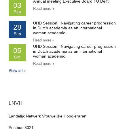
Annual meeting Executive Board TU Delft
03
Read more >
Sep
UHD Session | Navigating career progression
28
in Dutch academia as an international
woman academic
Sep
Read more >
UHD Session | Navigating career progression
05
in Dutch academia as an international
woman academic
Oct
Read more >
View all >
LNVH
Landelijk Netwerk Vrouwelijke Hoogleraren
Postbus 3021