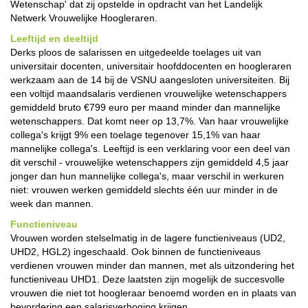
Wetenschap' dat zij opstelde in opdracht van het Landelijk
Netwerk Vrouwelijke Hoogleraren.
Leeftijd en deeltijd
Derks ploos de salarissen en uitgedeelde toelages uit van
universitair docenten, universitair hoofddocenten en hoogleraren
werkzaam aan de 14 bij de VSNU aangesloten universiteiten. Bij
een voltijd maandsalaris verdienen vrouwelijke wetenschappers
gemiddeld bruto €799 euro per maand minder dan mannelijke
wetenschappers. Dat komt neer op 13,7%. Van haar vrouwelijke
collega's krijgt 9% een toelage tegenover 15,1% van haar
mannelijke collega's. Leeftijd is een verklaring voor een deel van
dit verschil - vrouwelijke wetenschappers zijn gemiddeld 4,5 jaar
jonger dan hun mannelijke collega's, maar verschil in werkuren
niet: vrouwen werken gemiddeld slechts één uur minder in de
week dan mannen.
Functieniveau
Vrouwen worden stelselmatig in de lagere functieniveaus (UD2,
UHD2, HGL2) ingeschaald. Ook binnen de functieniveaus
verdienen vrouwen minder dan mannen, met als uitzondering het
functieniveau UHD1. Deze laatsten zijn mogelijk de succesvolle
vrouwen die niet tot hoogleraar benoemd worden en in plaats van
bevordering een salarisverhoging krijgen.