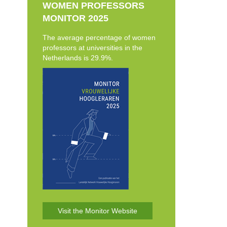
WOMEN PROFESSORS
MONITOR 2025
The average percentage of women
professors at universities in the
Netherlands is 29.9%.
Visit the Monitor Website