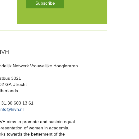
Subscribe
NVH
ndelijk Netwerk Vrouwelijke Hoogleraren
stbus 3021
02 GA Utrecht
therlands
 +31.30.600 13 61
info@lnvh.nl
VH aims to promote and sustain equal
presentation of women in academia,
rks towards the betterment of the