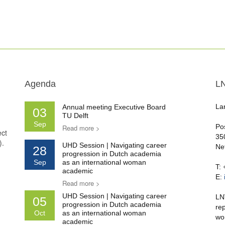
Agenda
L
La
Annual meeting Executive Board
03
TU Delft
Sep
Po
Read more >
ect
35
).
UHD Session | Navigating career
Ne
28
progression in Dutch academia
Sep
as an international woman
T:
academic
E:
Read more >
UHD Session | Navigating career
LN
05
progression in Dutch academia
re
Oct
as an international woman
wo
academic