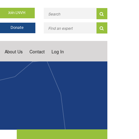
Join LNVH
Donate
About Us
Contact
Log In