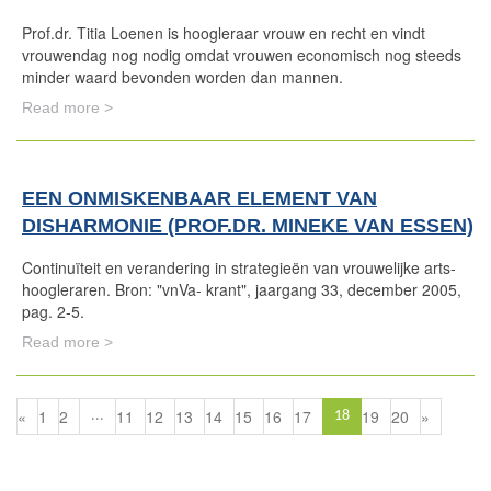
Prof.dr. Titia Loenen is hoogleraar vrouw en recht en vindt
vrouwendag nog nodig omdat vrouwen economisch nog steeds
minder waard bevonden worden dan mannen.
Read more >
EEN ONMISKENBAAR ELEMENT VAN
DISHARMONIE (PROF.DR. MINEKE VAN ESSEN)
Continuïteit en verandering in strategieën van vrouwelijke arts-
hoogleraren. Bron: "vnVa- krant", jaargang 33, december 2005,
pag. 2-5.
Read more >
«
1
2
11
12
13
14
15
16
17
19
20
»
...
18