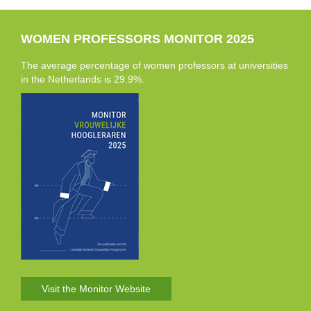
WOMEN PROFESSORS MONITOR 2025
The average percentage of women professors at universities
in the Netherlands is 29.9%.
Visit the Monitor Website