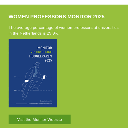
WOMEN PROFESSORS MONITOR 2025
The average percentage of women professors at universities
in the Netherlands is 29.9%.
Visit the Monitor Website