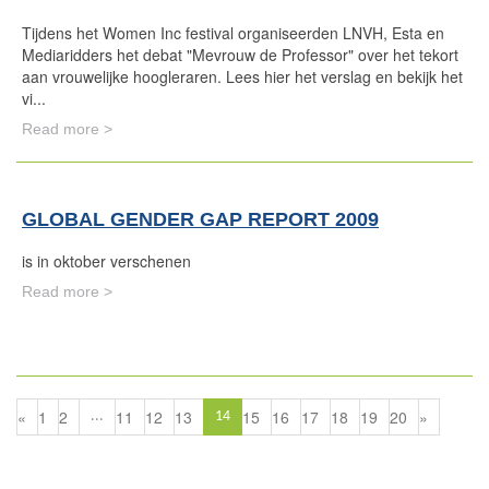
Tijdens het Women Inc festival organiseerden LNVH, Esta en
Mediaridders het debat "Mevrouw de Professor" over het tekort
aan vrouwelijke hoogleraren. Lees hier het verslag en bekijk het
vi...
Read more >
GLOBAL GENDER GAP REPORT 2009
is in oktober verschenen
Read more >
«
1
2
11
12
13
15
16
17
18
19
20
»
...
14