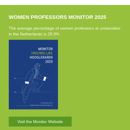
WOMEN PROFESSORS MONITOR 2025
The average percentage of women professors at universities
in the Netherlands is 29.9%.
Visit the Monitor Website