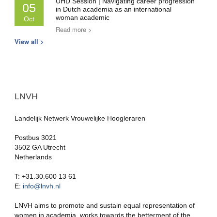
UHD Session | Navigating career progression
05
in Dutch academia as an international
woman academic
Oct
Read more >
View all >
LNVH
Landelijk Netwerk Vrouwelijke Hoogleraren
Postbus 3021
3502 GA Utrecht
Netherlands
T: +31.30.600 13 61
E:
info@lnvh.nl
LNVH aims to promote and sustain equal representation of
women in academia, works towards the betterment of the