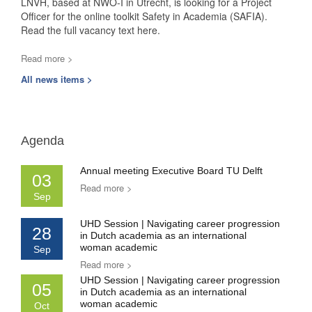
LNVH, based at NWO-I in Utrecht, is looking for a Project
Officer for the online toolkit Safety in Academia (SAFIA).
Read the full vacancy text here.
Read more >
All news items >
Agenda
Annual meeting Executive Board TU Delft
03
Read more >
Sep
UHD Session | Navigating career progression
28
in Dutch academia as an international
woman academic
Sep
Read more >
UHD Session | Navigating career progression
05
in Dutch academia as an international
woman academic
Oct