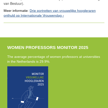
van Bestuur).
Meer informatie:
Drie portretten van vrouwelijke hoogleraren
onthuld op Internationale Vrouwendag
WOMEN PROFESSORS MONITOR 2025
The average percentage of women professors at universities
in the Netherlands is 29.9%.