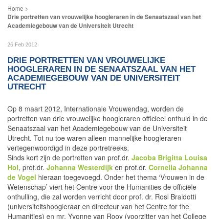
Drie portretten van vrouwelijke hoogleraren in de Senaatszaal van het
Academiegebouw van de Universiteit Utrecht
26 Feb 2012
DRIE PORTRETTEN VAN VROUWELIJKE
HOOGLERAREN IN DE SENAATSZAAL VAN HET
ACADEMIEGEBOUW VAN DE UNIVERSITEIT
UTRECHT
Op 8 maart 2012, Internationale Vrouwendag, worden de
portretten van drie vrouwelijke hoogleraren officieel onthuld in de
Senaatszaal van het Academiegebouw van de Universiteit
Utrecht. Tot nu toe waren alleen mannelijke hoogleraren
vertegenwoordigd in deze portretreeks.
Sinds kort zijn de portretten van prof.dr.
Jacoba Brigitta Louisa
Hol
, prof.dr.
Johanna
Westerdijk
en prof.dr.
Cornelia Johanna
de Vogel
hieraan toegevoegd. Onder het thema ‘Vrouwen in de
Wetenschap’ viert het Centre voor the Humanities de officiële
onthulling, die zal worden verricht door prof. dr. Rosi Braidotti
(universiteitshoogleraar en directeur van het Centre for the
Humanities) en mr. Yvonne van Rooy (voorzitter van het College