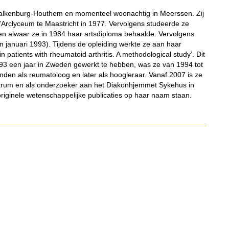
n Valkenburg-Houthem en momenteel woonachtig in Meerssen. Zij
rclyceum te Maastricht in 1977. Vervolgens studeerde ze
en alwaar ze in 1984 haar artsdiploma behaalde. Vervolgens
in januari 1993). Tijdens de opleiding werkte ze aan haar
in patients with rheumatoid arthritis. A methodological study’. Dit
93 een jaar in Zweden gewerkt te hebben, was ze van 1994 tot
den als reumatoloog en later als hoogleraar. Vanaf 2007 is ze
entrum en als onderzoeker aan het Diakonhjemmet Sykehus in
ginele wetenschappelijke publicaties op haar naam staan.