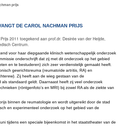
achman prijs
TVANGT DE CAROL NACHMAN PRIJS
ijs 2011 toegekend aan prof.dr. Desirée van der Heijde,
Medisch Centrum.
ekend voor haar diepgaande klinisch wetenschappelijk onderzoek
issie onderschrijft dat zij met dit onderzoek op het gebied
ten en te bestuderen) zich zeer verdienstelijk gemaakt heeft.
onisch gewrichtsreuma (reumatoïde artritis, RA) en
hterew). Zij heeft aan de wieg gestaan van de
 als standaard geldt. Daarnaast heeft zij veel onderzoek
nieken (röntgenfoto’s en MRI) bij zowel RA als de ziekte van
prijs binnen de reumatologie en wordt uitgereikt door de stad
tisch en experimenteel onderzoek op het gebied van de
 juni tijdens een speciale bijeenkomst in het staatstheater van de