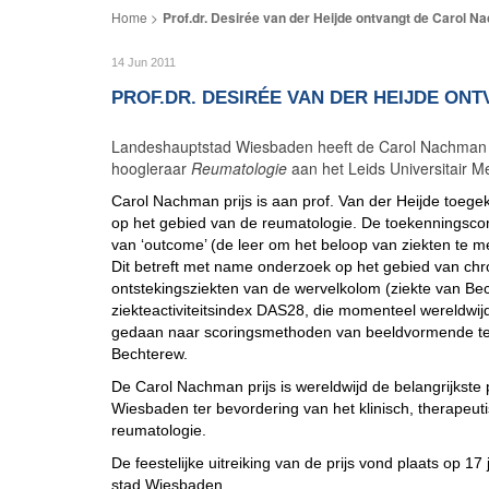
Prof.dr. Desirée van der Heijde ontvangt de Carol N
14 Jun 2011
PROF.DR. DESIRÉE VAN DER HEIJDE ON
Landeshauptstad Wiesbaden heeft de Carol Nachman Pr
hoogleraar
Reumatologie
aan het Leids Universitair 
Carol Nachman prijs is aan prof. Van der Heijde toeg
op het gebied van de reumatologie. De toekenningscomm
van ‘outcome’ (de leer om het beloop van ziekten te me
Dit betreft met name onderzoek op het gebied van chr
ontstekingsziekten van de wervelkolom (ziekte van Bec
ziekteactiviteitsindex DAS28, die momenteel wereldwijd
gedaan naar scoringsmethoden van beeldvormende tech
Bechterew.
De Carol Nachman prijs is wereldwijd de belangrijkste 
Wiesbaden ter bevordering van het klinisch, therapeu
reumatologie.
De feestelijke uitreiking van de prijs vond plaats op 17
stad Wiesbaden.