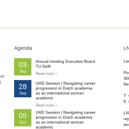
Agenda
L
La
Annual meeting Executive Board
03
TU Delft
Sep
Po
Read more >
ect
35
).
UHD Session | Navigating career
Ne
28
progression in Dutch academia
Sep
as an international woman
T:
academic
E:
Read more >
UHD Session | Navigating career
LN
05
progression in Dutch academia
re
Oct
as an international woman
wo
academic