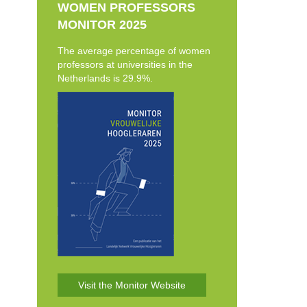
WOMEN PROFESSORS
MONITOR 2025
The average percentage of women
professors at universities in the
Netherlands is 29.9%.
Visit the Monitor Website