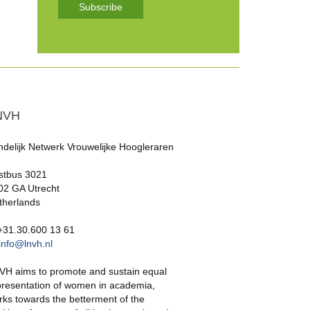
Subscribe
NVH
ndelijk Netwerk Vrouwelijke Hoogleraren
stbus 3021
02 GA Utrecht
therlands
 +31.30.600 13 61
info@lnvh.nl
VH aims to promote and sustain equal
presentation of women in academia,
rks towards the betterment of the