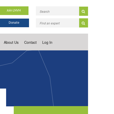
Join LNVH
Donate
About Us
Contact
Log In