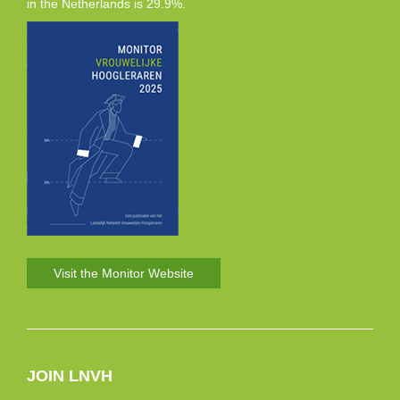
in the Netherlands is 29.9%.
Visit the Monitor Website
JOIN LNVH