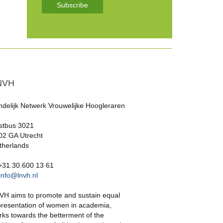
Subscribe
NVH
ndelijk Netwerk Vrouwelijke Hoogleraren
stbus 3021
02 GA Utrecht
therlands
 +31.30.600 13 61
info@lnvh.nl
VH aims to promote and sustain equal
presentation of women in academia,
rks towards the betterment of the