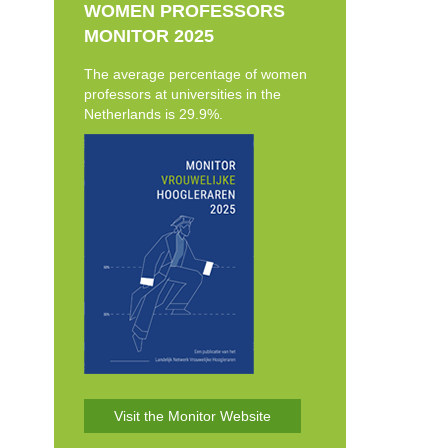
WOMEN PROFESSORS
MONITOR 2025
The average percentage of women
professors at universities in the
Netherlands is 29.9%.
Visit the Monitor Website