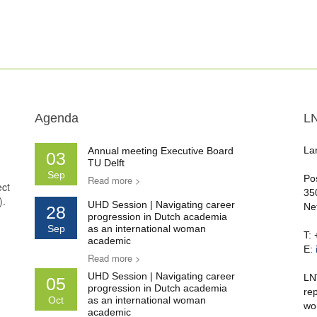
Agenda
L
La
Annual meeting Executive Board
03
TU Delft
Sep
Po
Read more >
ect
35
).
UHD Session | Navigating career
Ne
28
progression in Dutch academia
Sep
as an international woman
T:
academic
E:
Read more >
UHD Session | Navigating career
LN
05
progression in Dutch academia
re
Oct
as an international woman
wo
academic