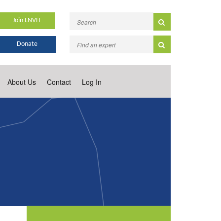
Join LNVH
Donate
About Us
Contact
Log In