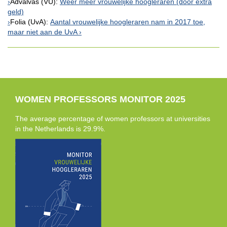
Advalvas (VU):
Weer meer vrouwelijke hoogleraren (door extra
geld)
Folia (UvA):
Aantal vrouwelijke hoogleraren nam in 2017 toe,
maar niet aan de UvA
WOMEN PROFESSORS MONITOR 2025
The average percentage of women professors at universities
in the Netherlands is 29.9%.