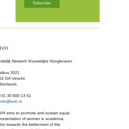
Subscribe
NVH
ndelijk Netwerk Vrouwelijke Hoogleraren
stbus 3021
02 GA Utrecht
therlands
 +31.30.600 13 61
info@lnvh.nl
VH aims to promote and sustain equal
presentation of women in academia,
rks towards the betterment of the