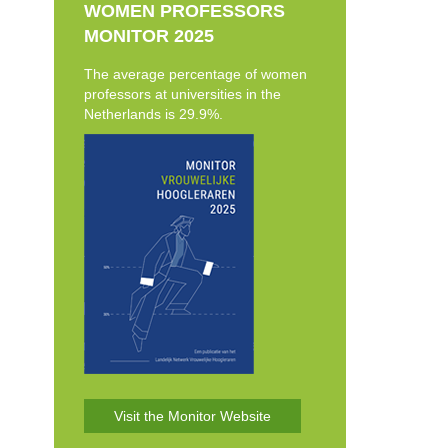
WOMEN PROFESSORS
MONITOR 2025
The average percentage of women
professors at universities in the
Netherlands is 29.9%.
Visit the Monitor Website