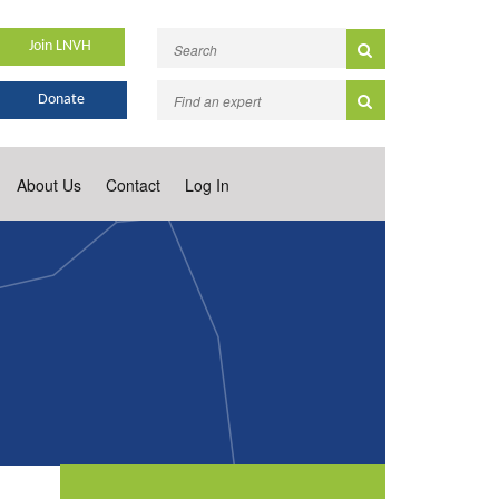
Join LNVH
Donate
About Us
Contact
Log In