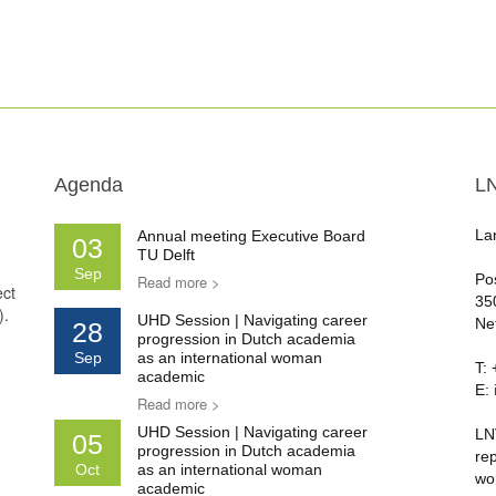
Agenda
L
La
Annual meeting Executive Board
03
TU Delft
Sep
Po
Read more >
ect
35
).
UHD Session | Navigating career
Ne
28
progression in Dutch academia
Sep
as an international woman
T:
academic
E:
Read more >
UHD Session | Navigating career
LN
05
progression in Dutch academia
re
Oct
as an international woman
wo
academic