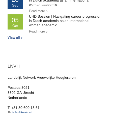
in Dutch academia as an international
woman academic
Sep
Read more >
UHD Session | Navigating career progression
05
in Dutch academia as an international
woman academic
Oct
Read more >
View all >
LNVH
Landelijk Netwerk Vrouwelijke Hoogleraren
Postbus 3021
3502 GA Utrecht
Netherlands
T: +31.30.600 13 61
E:
info@lnvh.nl