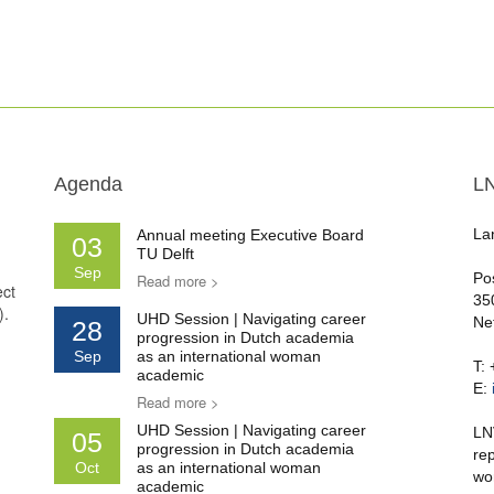
Agenda
L
La
Annual meeting Executive Board
03
TU Delft
Sep
Po
Read more >
ect
35
).
UHD Session | Navigating career
Ne
28
progression in Dutch academia
Sep
as an international woman
T:
academic
E:
Read more >
UHD Session | Navigating career
LN
05
progression in Dutch academia
re
Oct
as an international woman
wo
academic