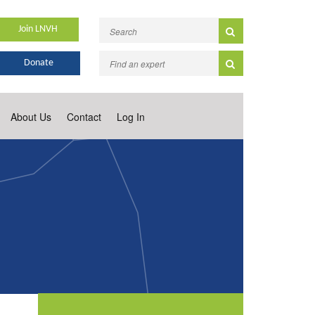
Join LNVH
Donate
About Us
Contact
Log In