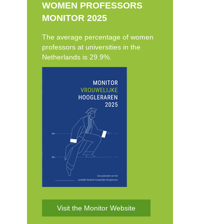
WOMEN PROFESSORS
MONITOR 2025
The average percentage of women
professors at universities in the
Netherlands is 29.9%.
Visit the Monitor Website