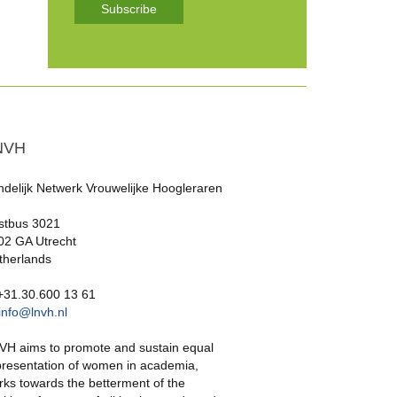
Subscribe
NVH
ndelijk Netwerk Vrouwelijke Hoogleraren
stbus 3021
02 GA Utrecht
therlands
 +31.30.600 13 61
info@lnvh.nl
VH aims to promote and sustain equal
presentation of women in academia,
rks towards the betterment of the