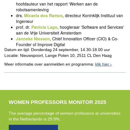
hoofdauteur van het rapport ‘Werken aan de
robotsamenleving
drs.
Micaela dos Ramos
, directeur Koninklijk Instituut van
Ingenieur
prof. dr.
Patricia Lago
, hoogleraar 'Software and Services'
aan de Vrije Universiteit Amsterdam
Janneke Niessen
, Chief Innovation Officer (CIO) & Co-
Founder of Improve Digital
Datum en tijd: Donderdag 24 september, 14.30-18.00 uur
Locatie: Nieuwspoort, Lange Poten 10, 2511 CL Den Haag
Meer informatie over aanmelden en programma:
klik hier
WOMEN PROFESSORS MONITOR 2025
The average percentage of women professors at universities
in the Netherlands is 29.9%.