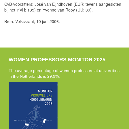
CvB-voorzitters: José van Eijndhoven (EUR; tevens aangesloten
bij het lnVH; 135) en Yvonne van Rooy (UU; 39).
Bron: Volkskrant, 10 juni 2006.
WOMEN PROFESSORS MONITOR 2025
The average percentage of women professors at universities
in the Netherlands is 29.9%.