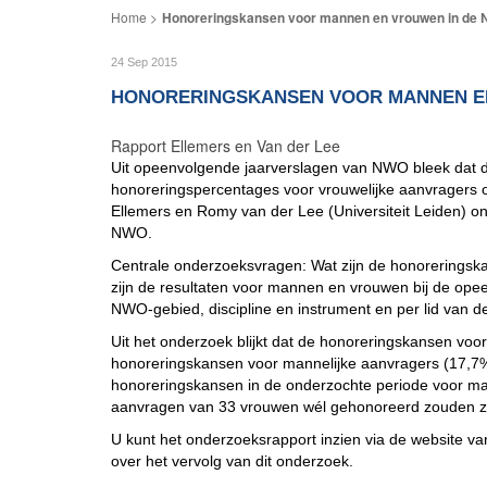
Honoreringskansen voor mannen en vrouwen in de 
24 Sep 2015
HONORERINGSKANSEN VOOR MANNEN EN
Rapport Ellemers en Van der Lee
Uit opeenvolgende jaarverslagen van NWO bleek dat 
honoreringspercentages voor vrouwelijke aanvragers o
Ellemers en Romy van der Lee (Universiteit Leiden) 
NWO.
Centrale onderzoeksvragen: Wat zijn de honorerings
zijn de resultaten voor mannen en vrouwen bij de op
NWO-gebied, discipline en instrument en per lid van 
Uit het onderzoek blijkt dat de honoreringskansen voor
honoreringskansen voor mannelijke aanvragers (17,7%
honoreringskansen in de onderzochte periode voor m
aanvragen van 33 vrouwen wél gehonoreerd zouden zi
U kunt het onderzoeksrapport inzien via de website v
over het vervolg van dit onderzoek.