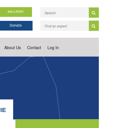
Join LNVH
Donate
About Us
Contact
Log In
IE