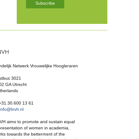
Subscribe
NVH
ndelijk Netwerk Vrouwelijke Hoogleraren
stbus 3021
02 GA Utrecht
therlands
 +31.30.600 13 61
info@lnvh.nl
VH aims to promote and sustain equal
presentation of women in academia,
rks towards the betterment of the