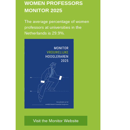
WOMEN PROFESSORS
MONITOR 2025
The average percentage of women
professors at universities in the
Netherlands is 29.9%.
Visit the Monitor Website