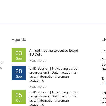
Agenda
L
La
Annual meeting Executive Board
03
TU Delft
Sep
Po
Read more >
ect
35
).
UHD Session | Navigating career
Ne
28
progression in Dutch academia
Sep
as an international woman
T:
academic
E:
Read more >
UHD Session | Navigating career
LN
05
progression in Dutch academia
re
Oct
as an international woman
wo
academic