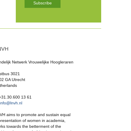
Subscribe
NVH
ndelijk Netwerk Vrouwelijke Hoogleraren
stbus 3021
02 GA Utrecht
therlands
 +31.30.600 13 61
info@lnvh.nl
VH aims to promote and sustain equal
presentation of women in academia,
rks towards the betterment of the