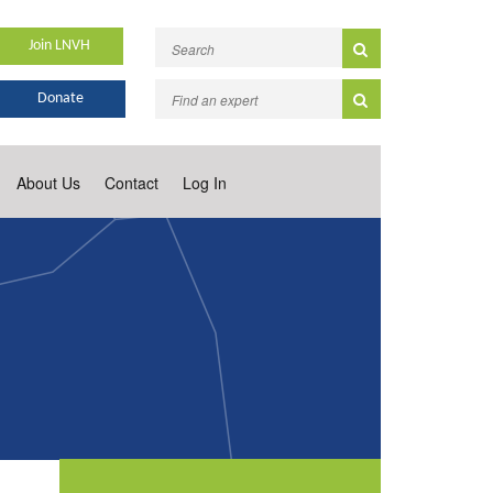
Join LNVH
Donate
About Us
Contact
Log In