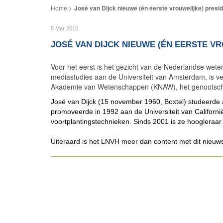
José van Dijck nieuwe (én eerste vrouwelijke) pres
5 Mar 2015
JOSÉ VAN DIJCK NIEUWE (ÉN EERSTE V
Voor het eerst is het gezicht van de Nederlandse wete
mediastudies aan de Universiteit van Amsterdam, is v
Akademie van Wetenschappen (KNAW), het genootsch
José van Dijck (15 november 1960, Boxtel) studeerde 
promoveerde in 1992 aan de Universiteit van Californ
voortplantingstechnieken. Sinds 2001 is ze hoogleraar
Uiteraard is het LNVH meer dan content met dit nieuws 