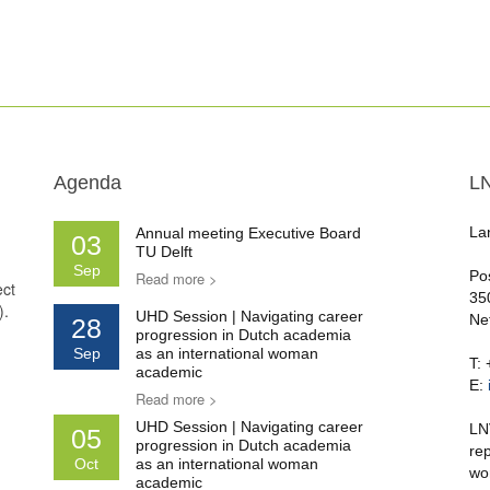
Agenda
L
La
Annual meeting Executive Board
03
TU Delft
Sep
Po
Read more >
ect
35
).
UHD Session | Navigating career
Ne
28
progression in Dutch academia
Sep
as an international woman
T:
academic
E:
Read more >
UHD Session | Navigating career
LN
05
progression in Dutch academia
re
Oct
as an international woman
wo
academic