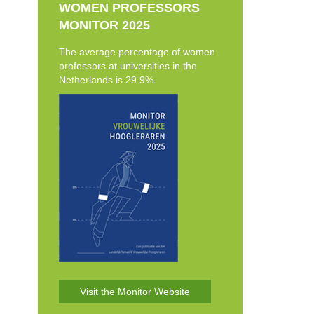
WOMEN PROFESSORS
MONITOR 2025
The average percentage of women
professors at universities in the
Netherlands is 29.9%.
Visit the Monitor Website