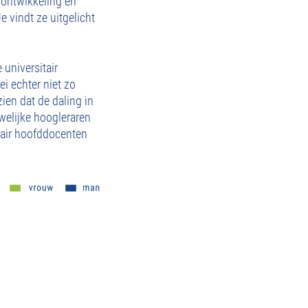
e ontwikkeling en
 vindt ze uitgelicht
 universitair
i echter niet zo
ien dat de daling in
welijke hoogleraren
itair hoofddocenten