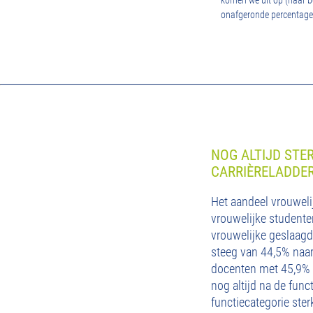
komen we uit op (naar bo
onafgeronde percentages
NOG ALTIJD STE
CARRIÈRELADDE
Het aandeel vrouwelij
vrouwelijke studente
vrouwelijke geslaagd
steeg van 44,5% naar 
docenten met 45,9% 0
nog altijd na de fun
functiecategorie ste