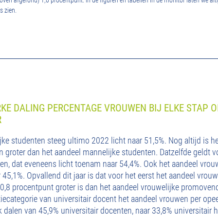
ven afgerond) 1,0 procentpunt. In de figuren en tabellen in de monitor laten we alti
 zien.
RKE DALING PERCENTAGE VROUWEN BIJ ELKE STAP O
R
ke studenten steeg ultimo 2022 licht naar 51,5%. Nog altijd is h
n groter dan het aandeel mannelijke studenten. Datzelfde geldt v
en, dat eveneens licht toenam naar 54,4%. Ook het aandeel vrou
45,1%. Opvallend dit jaar is dat voor het eerst het aandeel vrouwe
,8 procentpunt groter is dan het aandeel vrouwelijke promovend
ctiecategorie van universitair docent het aandeel vrouwen per op
rk dalen van 45,9% universitair docenten, naar 33,8% universitair