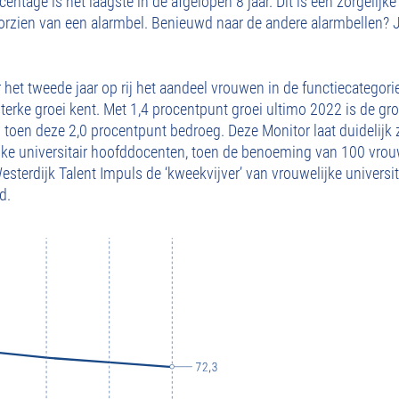
centage is het laagste in de afgelopen 8 jaar. Dit is een zorgelijk
ien van een alarmbel. Benieuwd naar de andere alarmbellen? Je
 het tweede jaar op rij het aandeel vrouwen in de functiecategorie
erke groei kent. Met 1,4 procentpunt groei ultimo 2022 is de groe
 toen deze 2,0 procentpunt bedroeg. Deze Monitor laat duidelijk z
jke universitair hoofddocenten, toen de benoeming van 100 vrou
esterdijk Talent Impuls de ‘kweekvijver’ van vrouwelijke univers
d.