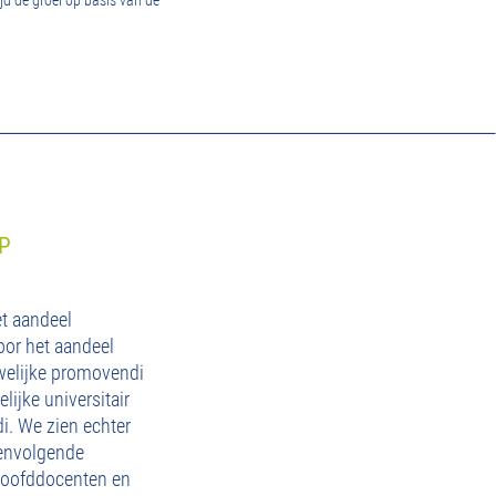
jd de groei op basis van de
P
et aandeel
oor het aandeel
welijke promovendi
lijke universitair
i. We zien echter
eenvolgende
 hoofddocenten en